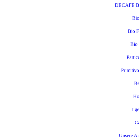
DECAFE Bio
Bio
Bio F
Bio 
Partic
Primitivo
Be
Ho
Tige
Ca
Unsere Au