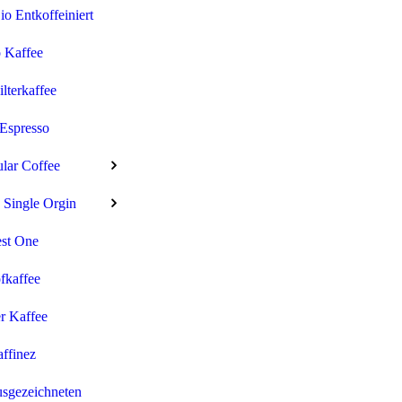
 Entkoffeiniert
 Kaffee
ilterkaffee
Espresso
ular Coffee
 Single Orgin
st One
fkaffee
r Kaffee
ffinez
sgezeichneten