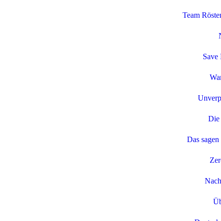
Team Rösten
Save 
Wa
Unverp
Die 
Das sagen
Zer
Nachh
Üb