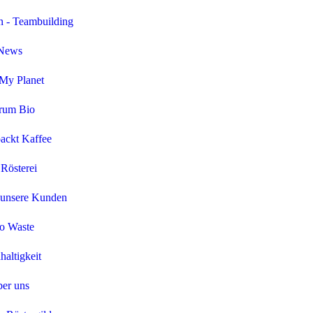
 - Teambuilding
News
My Planet
rum Bio
ackt Kaffee
Rösterei
 unsere Kunden
Spengler_Decafe_Espresso_100
o Waste
altigkeit
er uns