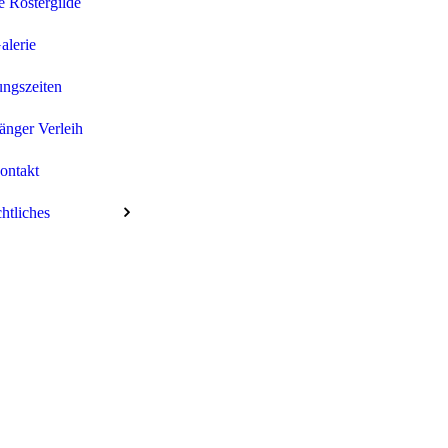
 Röstergilde
alerie
ngszeiten
nger Verleih
ontakt
htliches