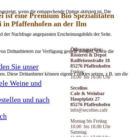
ezeigt, wenn die entsprechende Option aktiviert ist. Die
i ist eine Premium Bio Spezialitäten
i in Pfaffenhofen an der Ilm
d der Nachfrage angepassten Erscheinungsbilds der Seite.
Öffnungszeiten:
on Drittanbietern zur Verfügung gestellt werden, sowie die
Rösterei & Depot
Raiffeisenstraße 18
den Sie unser
85276 Pfaffenhofen
Freitag
den. Diese Drittanbieter können eigene Cookies setzen, z.B. um die
10.00 bis 16.00 Uhr
ele Weine und
Secolino
Cafe & Weinbar
stellen und nach
Hauptplatz 27
85276 Pfaffenhofen
info@secolino.cafe
uch
Montag bis Freitag
10.00 bis 18.00 Uhr
Samstag