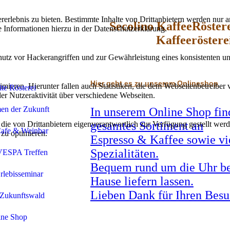
lebnis zu bieten. Bestimmte Inhalte von Drittanbietern werden nur ang
Secolino KaffeeRöstere
e Informationen hierzu in der Datenschutzerklärung.
Kaffeeröstere
utz vor Hackerangriffen und zur Gewährleistung eines konsistenten un
Hier geht es zu unserem Onlineshop
ieren. Hierunter fallen auch Statistiken, die dem Webseitenbetreiber v
ite Rösterei
r Nutzeraktivität über verschiedene Webseiten.
en der Zukunft
In unserem Online Shop fin
gesamtes Sortiment an
 die von Drittanbietern eigenverantwortlich zur Verfügung gestellt wer
Cafe & Weinbar
 zu optimieren.
Espresso & Kaffee sowie vi
Spezialitäten.
VESPA Treffen
Bequem rund um die Uhr be
Erlebisseminar
Hause liefern lassen.
Lieben Dank für Ihren Bes
 Zukunftswald
ine Shop