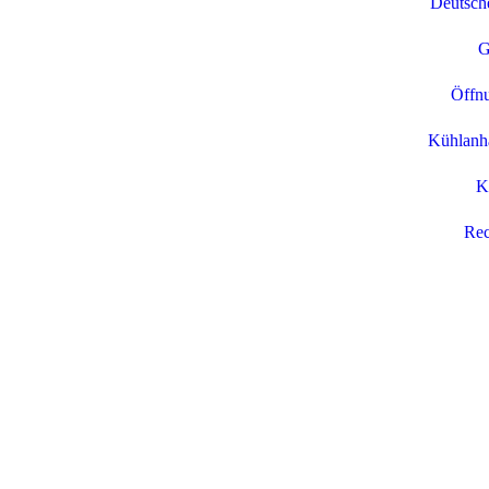
Deutsche
G
Öffnu
Kühlanhä
K
Rec