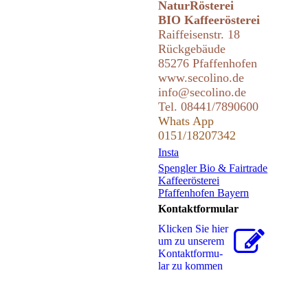
NaturRösterei
BIO Kaffeerösterei
Raiffeisenstr. 18
Rückgebäude
85276 Pfaffenhofen
www
.secolin
o.de
info@secolino.de
Tel. 08441/7890600
Whats App
0151/18207342
Insta
Spengler Bio & Fairtrade
Kaffeerösterei
Pfaffenhofen Bayern
Kontaktformular
Klicken Sie hier
um zu unserem
Kon­takt­for­mu­
lar zu kommen