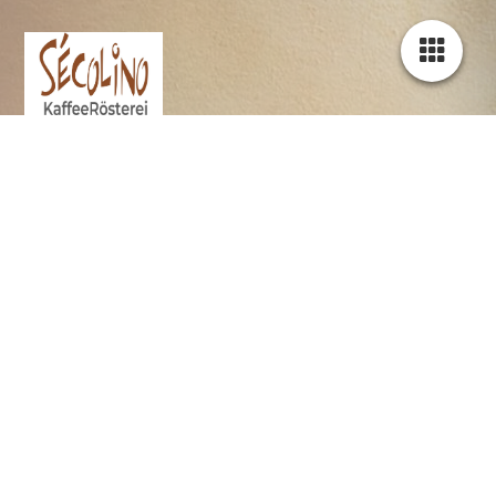
Secolino KaffeeRösterei ist eine
Premium Bio Spezialitäten
Kaffeerösterei in Pfaffenhofen an der
Ilm
Transparency
Spengler NaturRösterei hat den Anspruch
vorbildlich zu sein mit BIO & Fair Trade