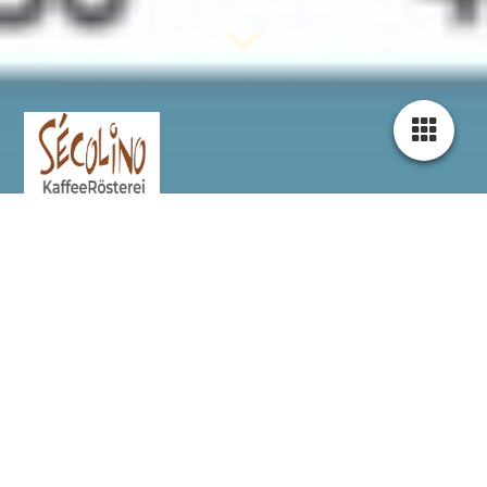
Secolino KaffeeRösterei ist eine
Premium Bio Spezialitäten
Kaffeerösterei in Pfaffenhofen an der
Ilm
Barista Erlebnisseminar
Im Secolino Barista Erlebnisseminar dreht sich alles um Kaffee.