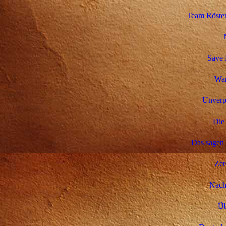
Team Rösten
Save 
Wa
Unverp
Die 
Das sagen
Zer
Nachh
Üb