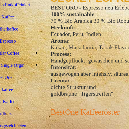
 Entkoffeiniert
BEST ORO - Espresso neu Erleb
100% sustainable
 Kaffee
70 % Bio Arabica 30 % Bio Robu
Herkunft:
ilterkaffee
Ecuador, Peru, Indien
Aroma:
Espresso
Kakao, Macadamia, Tabak Flavo
Prozess:
ular Coffee
Handgepflückt, gewaschen und s
 Single Orgin
Intensität:
ausgewogen aber intensiv, säure
st One
Crema:
dichte Struktur und
fkaffee
goldbraune "Tigerstreifen"
r Kaffee
BestOne Kaffeeröster
ffinez
sgezeichneten