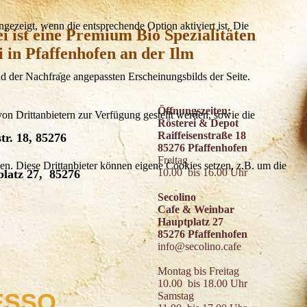
ezeigt, wenn die entsprechende Option aktiviert ist. Die
i ist eine Premium Bio Spezialitäten
i in Pfaffenhofen an der Ilm
d der Nachfrage angepassten Erscheinungsbilds der Seite.
Öffnungszeiten:
on Drittanbietern zur Verfügung gestellt werden, sowie die
Rösterei & Depot
Raiffeisenstraße 18
tr. 18, 85276
85276 Pfaffenhofen
Freitag
den. Diese Drittanbieter können eigene Cookies setzen, z.B. um die
10.00 bis 16.00 Uhr
latz 27, 85276
Secolino
Cafe & Weinbar
Hauptplatz 27
85276 Pfaffenhofen
info@secolino.cafe
O
Montag bis Freitag
10.00 bis 18.00 Uhr
ESSO
Samstag