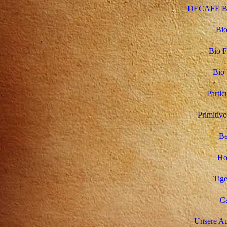
DECAFE Bio
Bio
Bio F
Bio 
Partic
Primitivo
Be
Ho
Tige
Ca
Unsere Au