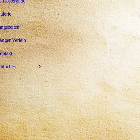
 Röstergilde
alerie
ngszeiten
nger Verleih
ontakt
htliches