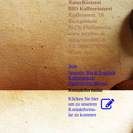
NaturRösterei
BIO Kaffeerösterei
Raiffeisenstr. 18
Rückgebäude
85276 Pfaffenhofen
www
.secolin
o.de
info@secolino.de
Tel. 08441/7890600
Whats App
0151/18207342
Insta
Spengler Bio & Fairtrade
Kaffeerösterei
Pfaffenhofen Bayern
Kontaktformular
Klicken Sie hier
um zu unserem
Kon­takt­for­mu­
lar zu kommen