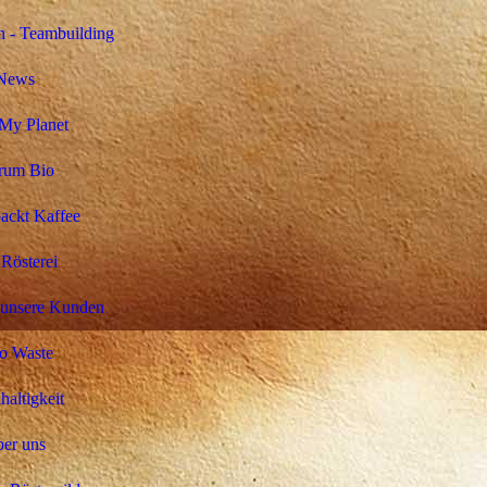
 - Teambuilding
News
My Planet
rum Bio
ackt Kaffee
Rösterei
 unsere Kunden
o Waste
altigkeit
er uns