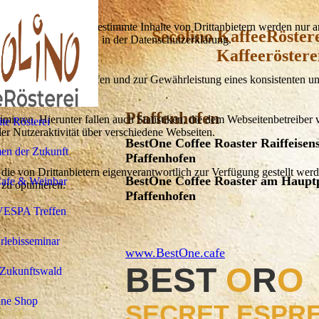
lebnis zu bieten. Bestimmte Inhalte von Drittanbietern werden nur ang
Secolino KaffeeRöstere
e Informationen hierzu in der Datenschutzerklärung.
Kaffeeröstere
utz vor Hackerangriffen und zur Gewährleistung eines konsistenten un
Pfaffenhofen
ieren. Hierunter fallen auch Statistiken, die dem Webseitenbetreiber v
ite Rösterei
r Nutzeraktivität über verschiedene Webseiten.
BestOne Coffee Roaster Raiffeisens
en der Zukunft
Pfaffenhofen
 die von Drittanbietern eigenverantwortlich zur Verfügung gestellt wer
BestOne Coffee Roaster am Hauptp
Cafe & Weinbar
 zu optimieren.
Pfaffenhofen
VESPA Treffen
Erlebisseminar
www.BestOne.cafe
BEST
O
R
 Zukunftswald
ine Shop
SECRET ESPR