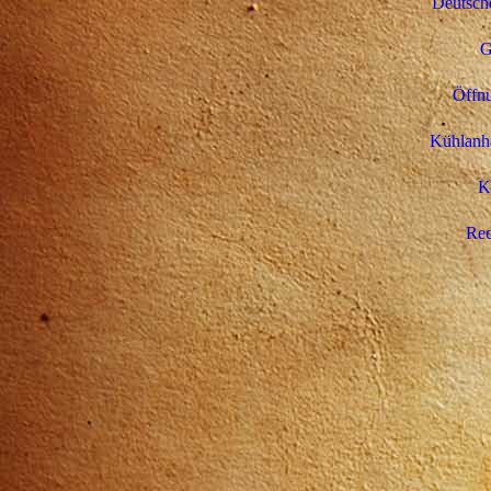
Deutsche
G
Öffnu
Kühlanhä
K
Rec